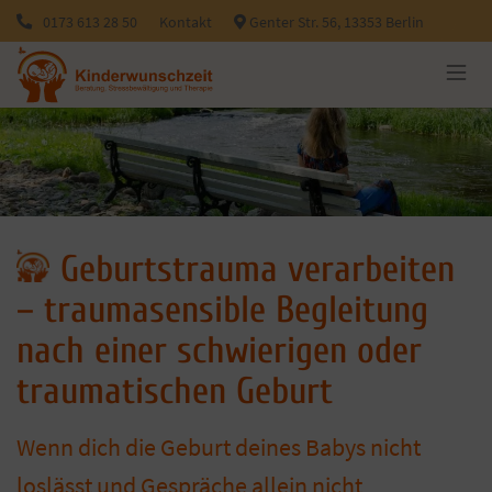
0173 613 28 50
Kontakt
Genter Str. 56, 13353 Berlin
Geburtstrauma verarbeiten
– traumasensible Begleitung
nach einer schwierigen oder
traumatischen Geburt
Wenn dich die Geburt deines Babys nicht
loslässt und Gespräche allein nicht