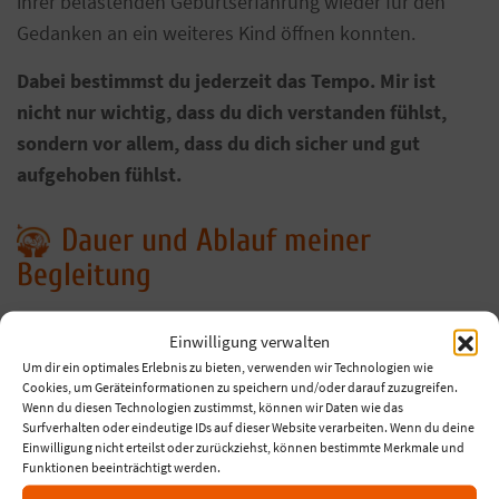
ihrer belastenden Geburtserfahrung wieder für den
Gedanken an ein weiteres Kind öffnen konnten.
Dabei bestimmst du jederzeit das Tempo. Mir ist
nicht nur wichtig, dass du dich verstanden fühlst,
sondern vor allem, dass du dich sicher und gut
aufgehoben fühlst.
Dauer und Ablauf meiner
Begleitung
1. Kostenfreies Kennenlerngespräch
Einwilligung verwalten
Um dir ein optimales Erlebnis zu bieten, verwenden wir Technologien wie
Im kostenfreien Kennenlerngespräch schauen wir
Cookies, um Geräteinformationen zu speichern und/oder darauf zuzugreifen.
Wenn du diesen Technologien zustimmst, können wir Daten wie das
zunächst gemeinsam, ob meine Begleitung zu deiner
Surfverhalten oder eindeutige IDs auf dieser Website verarbeiten. Wenn du deine
Situation passt und welche Unterstützung du dir
Einwilligung nicht erteilst oder zurückziehst, können bestimmte Merkmale und
Funktionen beeinträchtigt werden.
wünschst.