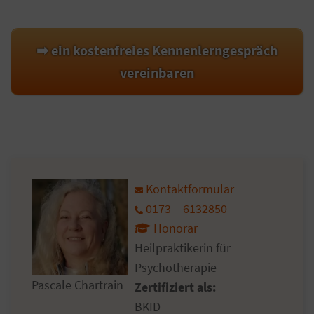
➡ ein kostenfreies Kennenlerngespräch
vereinbaren
Kontaktformular
0173 – 6132850
Honorar
Heilpraktikerin für
Psychotherapie
Pascale Chartrain
Zertifiziert als:
BKID -