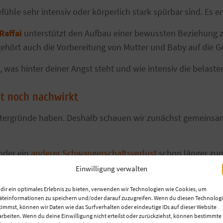
ühle sehr intensiv oder körperlich stark spürbar sind. Es
Raffai
unterstützt den Aufbau einer bewussten Beziehung 
hört auch die Vorbereitung von Mutter und Baby auf die G
, was hinter deiner Angst steht und wie intensiv die belast
t noch nachwirkt
intergründe haben. Deshalb schauen wir zunächst gemeinsam
oder ein
anderer Schwangerschaftsverlust
schon länger zurü
.
Einwilligung verwalten
erlust noch gesehen und verarbeitet werden möchte. Ziel 
dir ein optimales Erlebnis zu bieten, verwenden wir Technologien wie Cookies, um
äteinformationen zu speichern und/oder darauf zuzugreifen. Wenn du diesen Technolog
gen Schwangerschaft ankommen kannst.
timmst, können wir Daten wie das Surfverhalten oder eindeutige IDs auf dieser Website
arbeiten. Wenn du deine Einwilligung nicht erteilst oder zurückziehst, können bestimmte