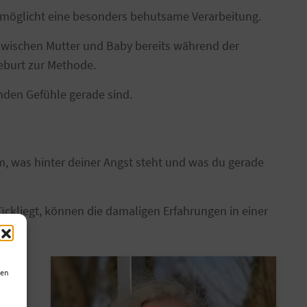
 ermöglicht eine besonders behutsame Verarbeitung.
zwischen Mutter und Baby bereits während der
eburt zur Methode.
enden Gefühle gerade sind.
, was hinter deiner Angst steht und was du gerade
ckliegt, können die damaligen Erfahrungen in einer
ist,
ien