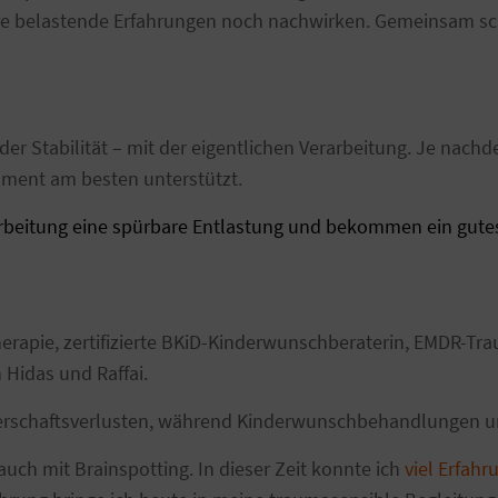
e belastende Erfahrungen noch nachwirken. Gemeinsam scha
er Stabilität – mit der eigentlichen Verarbeitung. Je nachd
oment am besten unterstützt.
rbeitung eine spürbare Entlastung und bekommen ein gutes G
therapie, zertifizierte BKiD-Kinderwunschberaterin, EMDR-Tr
 Hidas und Raffai.
ngerschaftsverlusten, während Kinderwunschbehandlungen 
auch mit Brainspotting. In dieser Zeit konnte ich
viel Erfahr