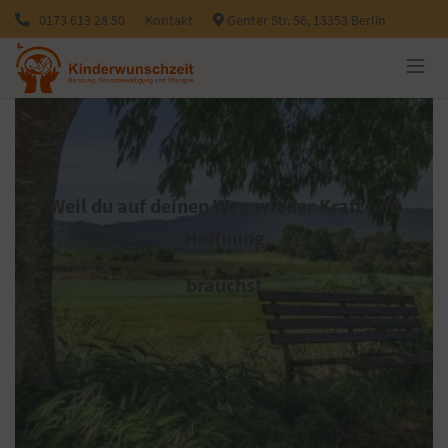
0173 613 28 50
Kontakt
Genter Str. 56, 13353 Berlin
Weil du auf deinen Weg wieder Kraft und
Hoffnung
brauchst