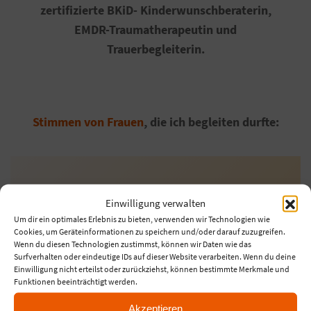
zertifizierte BKiD- Kinderwunschberaterin,
EMDR-Traumatherapeutin und
Trauerbegleiterin.
Stimmen von Frauen
, die ich begleiten durfte:
„Ich kann nur sagen, dass mich die Begleitung
Einwilligung verwalten
gestärkt hat und ich wieder mit Zuversicht
Um dir ein optimales Erlebnis zu bieten, verwenden wir Technologien wie
in die Zukunft gehe.“
Cookies, um Geräteinformationen zu speichern und/oder darauf zuzugreifen.
Wenn du diesen Technologien zustimmst, können wir Daten wie das
Surfverhalten oder eindeutige IDs auf dieser Website verarbeiten. Wenn du deine
Einwilligung nicht erteilst oder zurückziehst, können bestimmte Merkmale und
Funktionen beeinträchtigt werden.
Juli 2020, Jameda
Akzeptieren